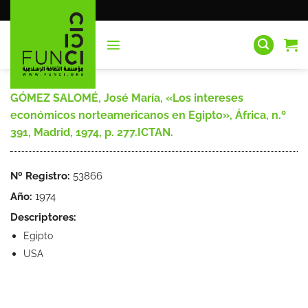
Saltar
al
contenido
GÓMEZ SALOMÉ, José María, «Los intereses
económicos norteamericanos en Egipto», África, n.º
391, Madrid, 1974, p. 277.ICTAN.
Nº Registro:
53866
Año:
1974
Descriptores:
Egipto
USA