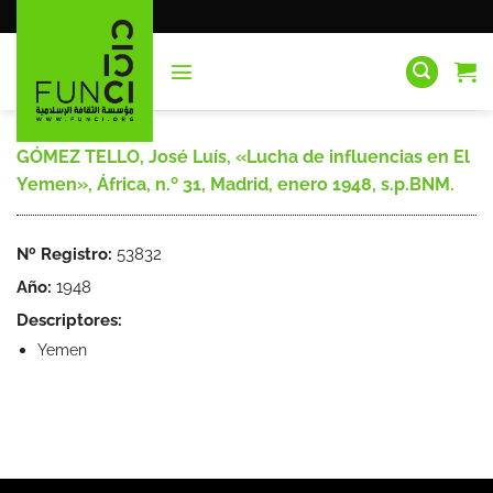
Saltar
al
contenido
GÓMEZ TELLO, José Luís, «Lucha de influencias en El
Yemen», África, n.º 31, Madrid, enero 1948, s.p.BNM.
Nº Registro:
53832
Año:
1948
Descriptores:
Yemen