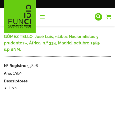
Saltar
al
contenido
GÓMEZ TELLO, José Luís, «Libia: Nacionalistas y
prudentes», África, n.º 334, Madrid, octubre 1969,
s.p.BNM.
Nº Registro:
53828
Año:
1969
Descriptores:
Libia