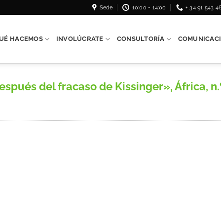
Sede
10:00 - 14:00
+ 34 91 543 4
UÉ HACEMOS
INVOLÚCRATE
CONSULTORÍA
COMUNICAC
pués del fracaso de Kissinger», África, n.º