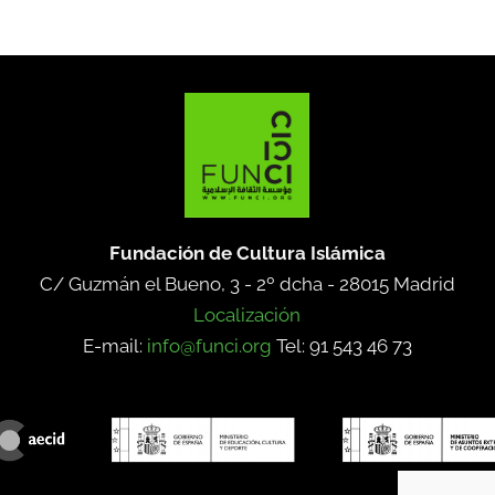
Fundación de Cultura Islámica
C/ Guzmán el Bueno, 3 - 2º dcha -
28015 Madrid
Localización
E-mail:
info@funci.org
Tel: 91 543 46 73