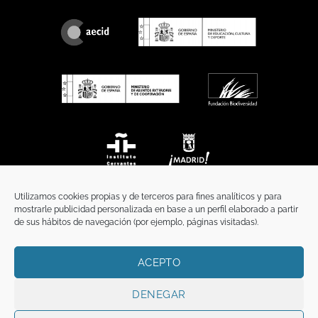
Utilizamos cookies propias y de terceros para fines analíticos y para
mostrarle publicidad personalizada en base a un perfil elaborado a partir
de sus hábitos de navegación (por ejemplo, páginas visitadas).
ACEPTO
INICIO
COMUNICACIÓN
CONTACTO
AVISO LEGAL
POLÍTICA DE PRIVACIDAD
POLÍTICA DE COOKIES
TÉRMINOS Y CONDICIONES
DENEGAR
Copyright 2026 ©
Funci
FUNCI es titular de los derechos de propiedad