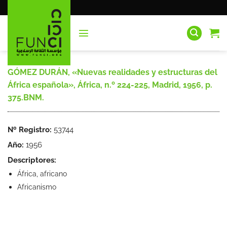
Saltar
al
contenido
GÓMEZ DURÁN, «Nuevas realidades y estructuras del
África española», África, n.º 224-225, Madrid, 1956, p.
375.BNM.
Nº Registro:
53744
Año:
1956
Descriptores:
África, africano
Africanismo