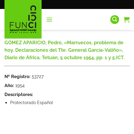
Saltar
al
contenido
GÓMEZ APARICIO, Pedro, «Marruecos, problema de
hoy. Declaraciones del Tte. General García-Valiño»,
Diario de África. Tetuán, 5 octubre 1954, pp. 1 y 5.ICT.
Nº Registro:
53727
Año:
1954
Descriptores:
Protectorado Español