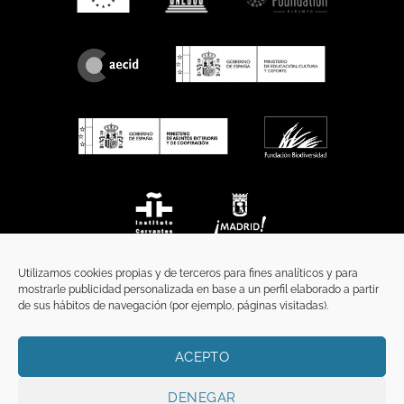
Utilizamos cookies propias y de terceros para fines analíticos y para
mostrarle publicidad personalizada en base a un perfil elaborado a partir
de sus hábitos de navegación (por ejemplo, páginas visitadas).
ACEPTO
INICIO
COMUNICACIÓN
CONTACTO
AVISO LEGAL
POLÍTICA DE PRIVACIDAD
POLÍTICA DE COOKIES
TÉRMINOS Y CONDICIONES
DENEGAR