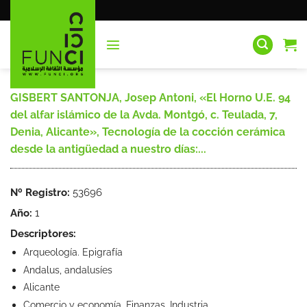
Saltar
al
contenido
GISBERT SANTONJA, Josep Antoni, «El Horno U.E. 94
del alfar islámico de la Avda. Montgó, c. Teulada, 7,
Denia, Alicante», Tecnología de la cocción cerámica
desde la antigüedad a nuestro días:...
Nº Registro:
53696
Año:
1
Descriptores:
Arqueología. Epigrafía
Andalus, andalusíes
Alicante
Comercio y economía. Finanzas. Industria