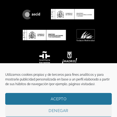
Utilizamos cookies propias y de terceros para fines analíticos y para
mostrarle publicidad personalizada en base a un perfil elaborado a partir
de sus hábitos de navegación (por ejemplo, páginas visitadas).
ACEPTO
INICIO
COMUNICACIÓN
CONTACTO
AVISO LEGAL
POLÍTICA DE PRIVACIDAD
POLÍTICA DE COOKIES
TÉRMINOS Y CONDICIONES
DENEGAR
Copyright 2026 ©
Funci
FUNCI es titular de los derechos de propiedad