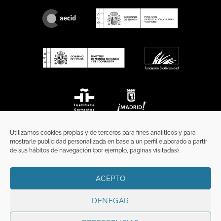
Utilizamos cookies propias y de terceros para fines analíticos y para
mostrarle publicidad personalizada en base a un perfil elaborado a partir
de sus hábitos de navegación (por ejemplo, páginas visitadas).
ACEPTO
INICIO
COMUNICACIÓN
CONTACTO
AVISO LEGAL
POLÍTICA DE PRIVACIDAD
POLÍTICA DE COOKIES
TÉRMINOS Y CONDICIONES
DENEGAR
Copyright 2026 ©
Funci
FUNCI es titular de los derechos de propiedad
intelectual e industrial de este sitio web, y es también titular o tiene la