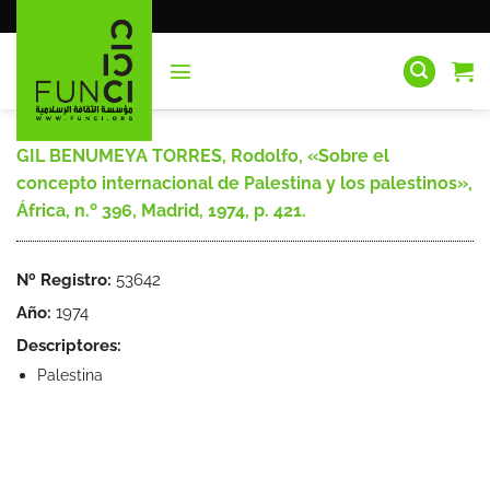
Saltar
al
contenido
GIL BENUMEYA TORRES, Rodolfo, «Sobre el
concepto internacional de Palestina y los palestinos»,
África, n.º 396, Madrid, 1974, p. 421.
Nº Registro:
53642
Año:
1974
Descriptores:
Palestina