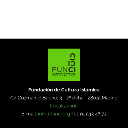
Fundación de Cultura Islámica
C/ Guzmán el Bueno, 3 - 2º dcha -
28015 Madrid
Localización
E-mail:
info@funci.org
Tel: 91 543 46 73