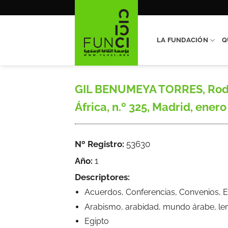
Saltar
al
contenido
LA FUNDACIÓN
Q
GIL BENUMEYA TORRES, Rodolf
África, n.º 325, Madrid, enero
Nº Registro:
53630
Año:
1
Descriptores:
Acuerdos, Conferencias, Convenios, E
Arabismo, arabidad, mundo árabe, leng
Egipto