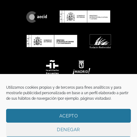
Utilizamos cookies propias y de terceros para fines analíticos y para
mostrarle publicidad personalizada en base a un perfil elaborado a partir
de sus hábitos de navegación (por ejemplo, páginas visitadas).
ACEPTO
INICIO
COMUNICACIÓN
CONTACTO
AVISO LEGAL
POLÍTICA DE PRIVACIDAD
POLÍTICA DE COOKIES
TÉRMINOS Y CONDICIONES
DENEGAR
Copyright 2026 ©
Funci
FUNCI es titular de los derechos de propiedad