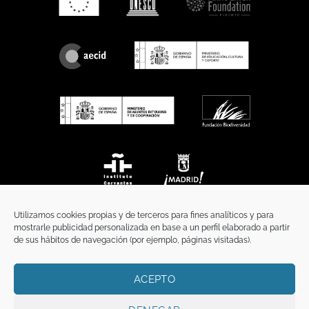
Utilizamos cookies propias y de terceros para fines analíticos y para
mostrarle publicidad personalizada en base a un perfil elaborado a partir
de sus hábitos de navegación (por ejemplo, páginas visitadas).
ACEPTO
INICIO
COMUNICACIÓN
CONTACTO
AVISO LEGAL
POLÍTICA DE PRIVACIDAD
POLÍTICA DE COOKIES
TÉRMINOS Y CONDICIONES