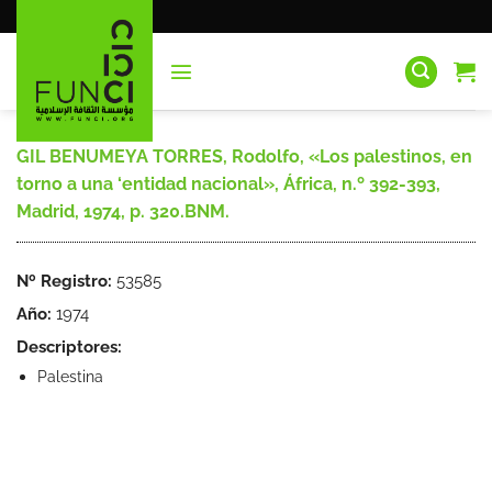
Saltar
al
contenido
GIL BENUMEYA TORRES, Rodolfo, «Los palestinos, en
torno a una ‘entidad nacional», África, n.º 392-393,
Madrid, 1974, p. 320.BNM.
Nº Registro:
53585
Año:
1974
Descriptores:
Palestina