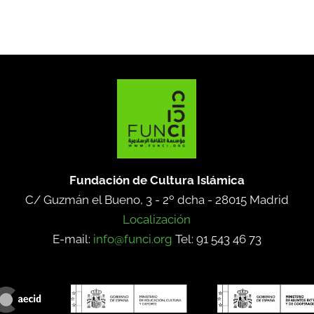
Fundación de Cultura Islámica
C/ Guzmán el Bueno, 3 - 2º dcha -
28015 Madrid
Localización
E-mail:
info@funci.org
Tel: 91 543 46 73