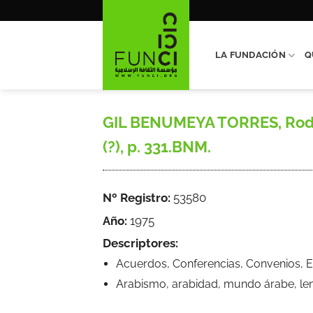
Saltar
al
contenido
LA FUNDACIÓN
Q
GIL BENUMEYA TORRES, Rodolf
(?), p. 331.BNM.
Nº Registro:
53580
Año:
1975
Descriptores:
Acuerdos, Conferencias, Convenios, E
Arabismo, arabidad, mundo árabe, leng