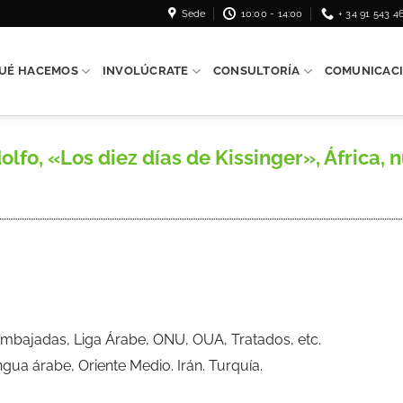
Sede
10:00 - 14:00
+ 34 91 543 4
UÉ HACEMOS
INVOLÚCRATE
CONSULTORÍA
COMUNICAC
o, «Los diez días de Kissinger», África, 
mbajadas, Liga Árabe, ONU, OUA, Tratados, etc.
ua árabe, Oriente Medio. Irán. Turquía.