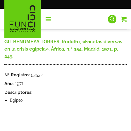
Saltar
al
contenido
GIL BENUMEYA TORRES, Rodolfo, «Facetas diversas
en la crisis egipcia», África, n.º 354, Madrid, 1971, p.
249.
Nº Registro:
53532
Año:
1971
Descriptores:
Egipto