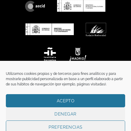
Utilizamos cookies propias y de terceros para fines analíticos y para
mostrarle publicidad personalizada en base a un perfil elaborado a partir
de sus hábitos de navegación (por ejemplo, páginas visitadas).
ACEPTO
INICIO
COMUNICACIÓN
CONTACTO
AVISO LEGAL
POLÍTICA DE PRIVACIDAD
POLÍTICA DE COOKIES
TÉRMINOS Y CONDICIONES
DENEGAR
Copyright 2026 ©
Funci
FUNCI es titular de los derechos de propiedad
intelectual e industrial de este sitio web, y es también titular o tiene la
PREFERENCIAS