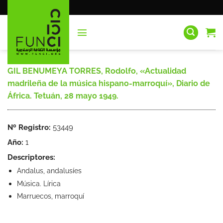
Saltar
al
contenido
GIL BENUMEYA TORRES, Rodolfo, «Actualidad
madrileña de la música hispano-marroquí», Diario de
África. Tetuán, 28 mayo 1949.
Nº Registro:
53449
Año:
1
Descriptores:
Andalus, andalusíes
Música. Lírica
Marruecos, marroquí