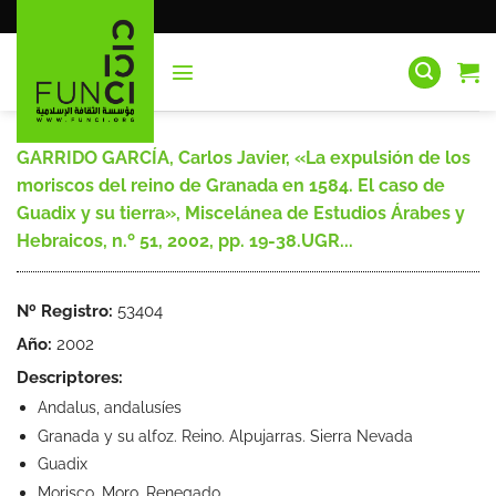
Saltar
al
contenido
GARRIDO GARCÍA, Carlos Javier, «La expulsión de los
moriscos del reino de Granada en 1584. El caso de
Guadix y su tierra», Miscelánea de Estudios Árabes y
Hebraicos, n.º 51, 2002, pp. 19-38.UGR...
Nº Registro:
53404
Año:
2002
Descriptores:
Andalus, andalusíes
Granada y su alfoz. Reino. Alpujarras. Sierra Nevada
Guadix
Morisco. Moro. Renegado