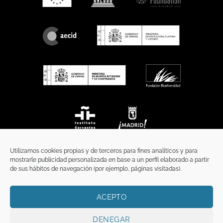
Utilizamos cookies propias y de terceros para fines analíticos y para
mostrarle publicidad personalizada en base a un perfil elaborado a partir
de sus hábitos de navegación (por ejemplo, páginas visitadas).
ACEPTO
INICIO
COMUNICACIÓN
CONTACTO
AVISO LEGAL
POLÍTICA DE PRIVACIDAD
POLÍTICA DE COOKIES
TÉRMINOS Y CONDICIONES
DENEGAR