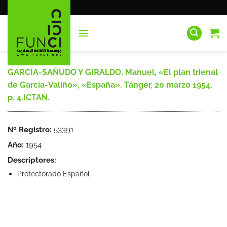
Saltar
al
contenido
GARCÍA-SAÑUDO Y GIRALDO, Manuel, «El plan trienal
de García-Valiño», «España». Tánger, 20 marzo 1954,
p. 4.ICTAN.
Nº Registro:
53391
Año:
1954
Descriptores:
Protectorado Español