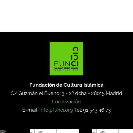
Fundación de Cultura Islámica
C/ Guzmán el Bueno, 3 - 2º dcha -
28015 Madrid
Localización
E-mail:
info@funci.org
Tel: 91 543 46 73