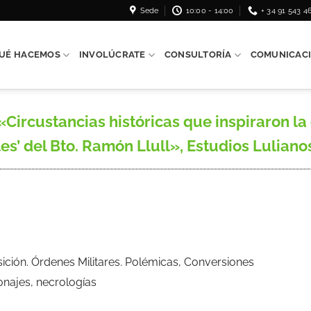
Sede
10:00 - 14:00
+ 34 91 543 4
UÉ HACEMOS
INVOLÚCRATE
CONSULTORÍA
COMUNICAC
ircustancias históricas que inspiraron la
’ del Bto. Ramón Llull», Estudios Lulianos,
isición. Órdenes Militares. Polémicas, Conversiones
onajes, necrologías