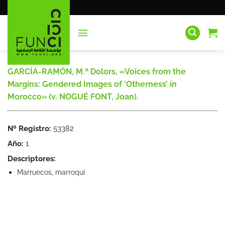
Saltar
al
contenido
GARCÍA-RAMÓN, M.ª Dolors, «Voices from the
Margins: Gendered Images of ‘Otherness’ in
Morocco» (v. NOGUÉ FONT, Joan).
Nº Registro:
53382
Año:
1
Descriptores:
Marruecos, marroquí