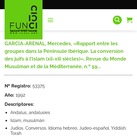
Saltar
al
contenido
GARCÍA-ARENAL, Mercedes, «Rapport entre les
groupes dans la Péninsule Ibérique. La conversion
des juifs à l’Islam (xii-xiii siècles)», Revue du Monde
Musulman et de la Méditerranée, n.º 59...
Nº Registro:
53375
Año:
1992
Descriptores:
Andalus, andalusíes
Islam, musulmán
Judíos. Conversos. Idioma hebreo. Judeo-español. Yiddish.
Torah