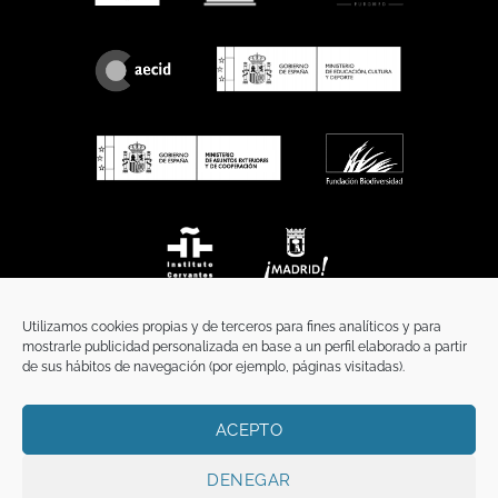
Utilizamos cookies propias y de terceros para fines analíticos y para
mostrarle publicidad personalizada en base a un perfil elaborado a partir
de sus hábitos de navegación (por ejemplo, páginas visitadas).
ACEPTO
INICIO
COMUNICACIÓN
CONTACTO
AVISO LEGAL
POLÍTICA DE PRIVACIDAD
POLÍTICA DE COOKIES
TÉRMINOS Y CONDICIONES
DENEGAR