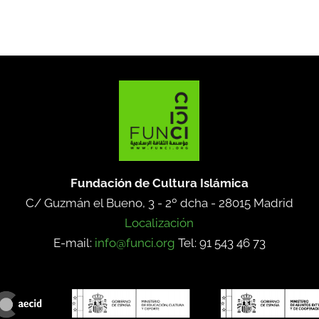
Fundación de Cultura Islámica
C/ Guzmán el Bueno, 3 - 2º dcha -
28015 Madrid
Localización
E-mail:
info@funci.org
Tel: 91 543 46 73