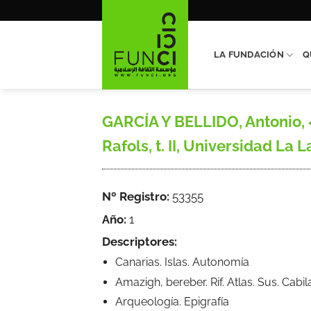
Saltar
al
contenido
LA FUNDACIÓN
Q
GARCÍA Y BELLIDO, Antonio, 
Rafols, t. II, Universidad La 
Nº Registro:
53355
Año:
1
Descriptores:
Canarias. Islas. Autonomía
Amazigh, bereber. Rif. Atlas. Sus. Cab
Arqueología. Epigrafía