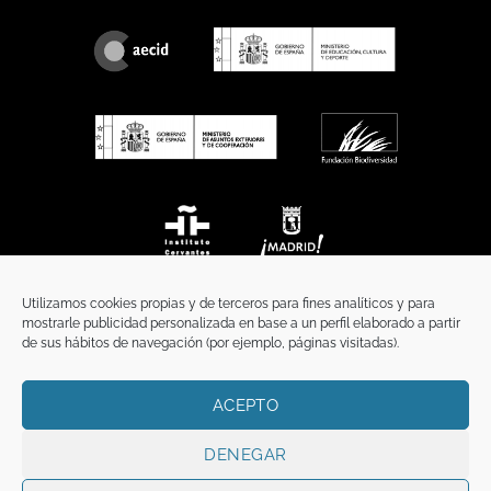
Utilizamos cookies propias y de terceros para fines analíticos y para
mostrarle publicidad personalizada en base a un perfil elaborado a partir
de sus hábitos de navegación (por ejemplo, páginas visitadas).
ACEPTO
INICIO
COMUNICACIÓN
CONTACTO
AVISO LEGAL
POLÍTICA DE PRIVACIDAD
POLÍTICA DE COOKIES
TÉRMINOS Y CONDICIONES
DENEGAR
Copyright 2026 ©
Funci
FUNCI es titular de los derechos de propiedad