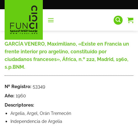
Saltar
al
contenido
GARCÍA VENERO, Maximiliano, «Existe en Francia un
frente interior pro argelino, constituído por
ciudadanos franceses», África, n.º 222, Madrid, 1960,
s.p.BNM.
Nº Registro:
53349
Año:
1960
Descriptores:
Argelia, Argel, Orán Tremecén
Independencia de Argelia