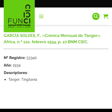
Saltar
al
contenido
GARCÍA SOLVES, F., «Crónica Mensual de Tánger»,
África, n.º 110, febrero 1934, p. 27.BNM.CSIC.
Nº Registro:
53340
Año:
1934
Descriptores:
Tánger. Tingitania