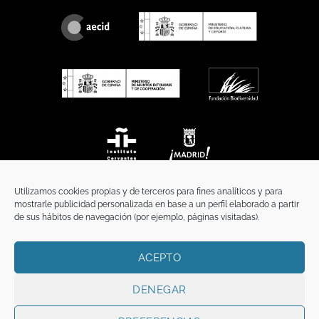
Utilizamos cookies propias y de terceros para fines analíticos y para
mostrarle publicidad personalizada en base a un perfil elaborado a partir
de sus hábitos de navegación (por ejemplo, páginas visitadas).
ACEPTO
INICIO
COMUNICACIÓN
CONTACTO
AVISO LEGAL
POLÍTICA DE PRIVACIDAD
POLÍTICA DE COOKIES
TÉRMINOS Y CONDICIONES
DENEGAR
Copyright 2026 ©
Funci
FUNCI es titular de los derechos de propiedad