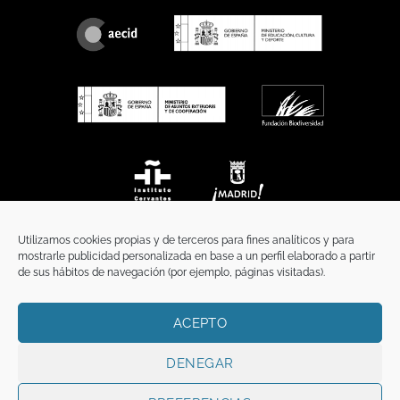
Utilizamos cookies propias y de terceros para fines analíticos y para
mostrarle publicidad personalizada en base a un perfil elaborado a partir
de sus hábitos de navegación (por ejemplo, páginas visitadas).
ACEPTO
INICIO
COMUNICACIÓN
CONTACTO
AVISO LEGAL
POLÍTICA DE PRIVACIDAD
POLÍTICA DE COOKIES
TÉRMINOS Y CONDICIONES
DENEGAR
Copyright 2026 ©
Funci
FUNCI es titular de los derechos de propiedad