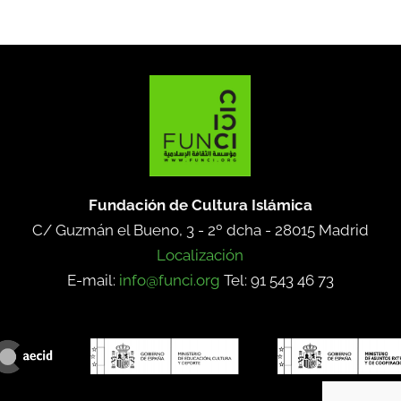
Fundación de Cultura Islámica
C/ Guzmán el Bueno, 3 - 2º dcha -
28015 Madrid
Localización
E-mail:
info@funci.org
Tel: 91 543 46 73