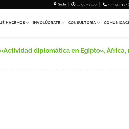
Sede
10:00 - 14:00
+ 34 91 543 4
UÉ HACEMOS
INVOLÚCRATE
CONSULTORÍA
COMUNICAC
ctividad diplomática en Egipto», África, n.