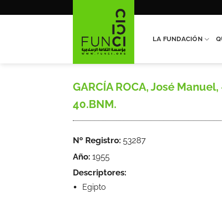
Saltar
al
contenido
LA FUNDACIÓN
Q
GARCÍA ROCA, José Manuel, «A
40.BNM.
Nº Registro:
53287
Año:
1955
Descriptores:
Egipto