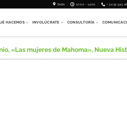
Sede
10:00 - 14:00
+ 34 91 543 4
UÉ HACEMOS
INVOLÚCRATE
CONSULTORÍA
COMUNICAC
o, «Las mujeres de Mahoma», Nueva Historia