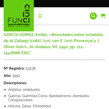
Saltar
al
contenido
GARCÍA GÓMEZ, Emilio, «Novedades sobre la batalla
de al-Zallaqa (1086), (col. con E. Lévi-Provençal y J.
Oliver Asín)», Al-Andalus, XV, 1950, pp. 111-
154.BNM.CSIC.
Nº Registro:
53236
Año:
1950
Descriptores:
Andalus, andalusíes
Guerras. Guerrillas.Corso. Bandolerismo. Atentados.
Conspiraciones
Historia. Datas. Efemérides