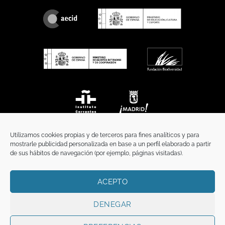
Utilizamos cookies propias y de terceros para fines analíticos y para
mostrarle publicidad personalizada en base a un perfil elaborado a partir
de sus hábitos de navegación (por ejemplo, páginas visitadas).
ACEPTO
INICIO
COMUNICACIÓN
CONTACTO
AVISO LEGAL
POLÍTICA DE PRIVACIDAD
POLÍTICA DE COOKIES
TÉRMINOS Y CONDICIONES
DENEGAR
Copyright 2026 ©
Funci
FUNCI es titular de los derechos de propiedad
intelectual e industrial de este sitio web, y es también titular o tiene la