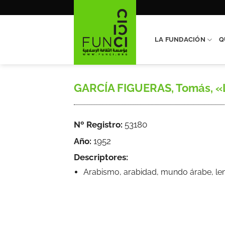
Saltar
al
contenido
LA FUNDACIÓN
Q
GARCÍA FIGUERAS, Tomás, «Lib
Nº Registro:
53180
Año:
1952
Descriptores:
Arabismo, arabidad, mundo árabe, leng