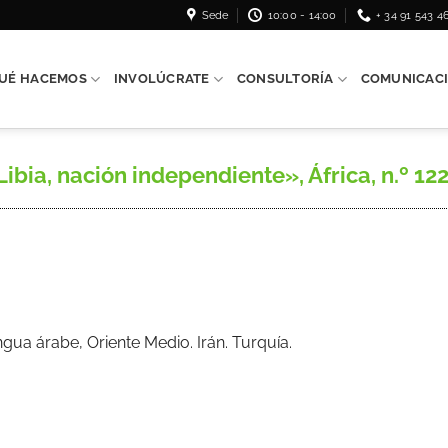
Sede
10:00 - 14:00
+ 34 91 543 4
UÉ HACEMOS
INVOLÚCRATE
CONSULTORÍA
COMUNICAC
ia, nación independiente», África, n.º 122, 
ua árabe, Oriente Medio. Irán. Turquía.