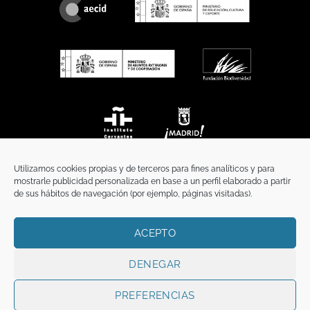
Utilizamos cookies propias y de terceros para fines analíticos y para
mostrarle publicidad personalizada en base a un perfil elaborado a partir
de sus hábitos de navegación (por ejemplo, páginas visitadas).
ACEPTO
INICIO
COMUNICACIÓN
CONTACTO
AVISO LEGAL
POLÍTICA DE PRIVACIDAD
POLÍTICA DE COOKIES
TÉRMINOS Y CONDICIONES
DENEGAR
Copyright 2026 ©
Funci
FUNCI es titular de los derechos de propiedad
intelectual e industrial de este sitio web, y es también titular o tiene la
PREFERENCIAS
correspondiente licencia sobre los derechos de propiedad intelectual,