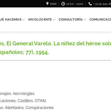
Sede
10:00 - 14:00
+ 34 91 543 4
UÉ HACEMOS
INVOLÚCRATE
CONSULTORÍA
COMUNICAC
 El General Varela. La niñez del héroe sol
spañoles; 77), 1954.
onajes, necrologías
ficaciones, Castillos. OTAN.
mo. Atentados. Conspiraciones