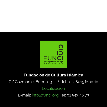
Fundación de Cultura Islámica
C/ Guzmán el Bueno, 3 - 2º dcha -
28015 Madrid
Localización
E-mail:
info@funci.org
Tel: 91 543 46 73