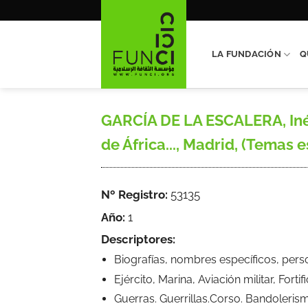
Saltar
al
contenido
LA FUNDACIÓN
Q
GARCÍA DE LA ESCALERA, Inés,
de África..., Madrid, (Temas e
Nº Registro:
53135
Año:
1
Descriptores:
Biografías, nombres específicos, pers
Ejército, Marina, Aviación militar, Forti
Guerras. Guerrillas.Corso. Bandoleris