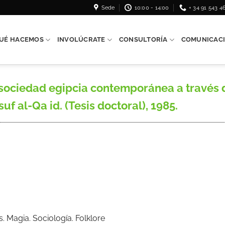
Sede
10:00 - 14:00
+ 34 91 543 4
UÉ HACEMOS
INVOLÚCRATE
CONSULTORÍA
COMUNICAC
ciedad egipcia contemporánea a través de
uf al-Qa id. (Tesis doctoral), 1985.
s. Magia. Sociología. Folklore