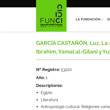
Saltar
al
contenido
LA FUNDACIÓN
Q
GARCÍA CASTAÑÓN, Luz, La so
Ibrahim, Yamal al-Gitani y Yus
Nº Registro:
53120
Año:
1
Descriptores:
Egipto
Literatura
Antropología cultural. Religiones varia