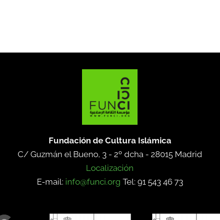
Fundación de Cultura Islámica
C/ Guzmán el Bueno, 3 - 2º dcha -
28015 Madrid
Localización
E-mail:
info@funci.org
Tel: 91 543 46 73