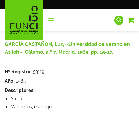
Saltar
al
contenido
GARCÍA CASTAÑÓN, Luz, «Universidad de verano en
Asilah», Cálamo, n.º 7, Madrid, 1985, pp. 15-17.
Nº Registro:
53119
Año:
1985
Descriptores:
Arcila
Marruecos, marroquí