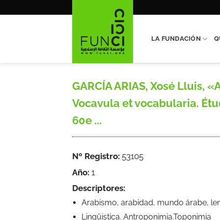
Saltar
al
contenido
LA FUNDACIÓN
Q
GARCÍA ARIAS, Xosé Lluis, «
Vocavula et vocabularia. Étu
60e ...
Nº Registro:
53105
Año:
1
Descriptores:
Arabismo, arabidad, mundo árabe, leng
Lingüistica. Antroponimia.Toponimia