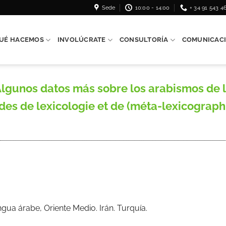
Sede
10:00 - 14:00
+ 34 91 543 4
UÉ HACEMOS
INVOLÚCRATE
CONSULTORÍA
COMUNICAC
Algunos datos más sobre los arabismos de l
des de lexicologie et de (méta-lexicograp
ua árabe, Oriente Medio. Irán. Turquía.