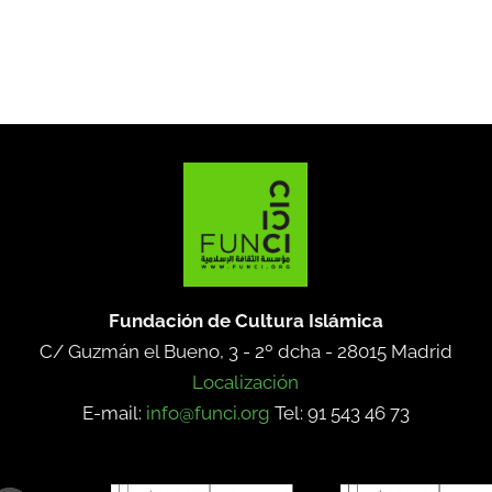
Fundación de Cultura Islámica
C/ Guzmán el Bueno, 3 - 2º dcha -
28015 Madrid
Localización
E-mail:
info@funci.org
Tel: 91 543 46 73