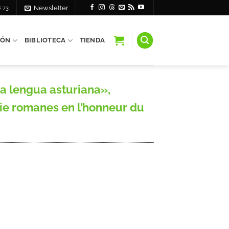
6 73
Newsletter
IÓN
BIBLIOTECA
TIENDA
a lengua asturiana»,
hie romanes en l’honneur du