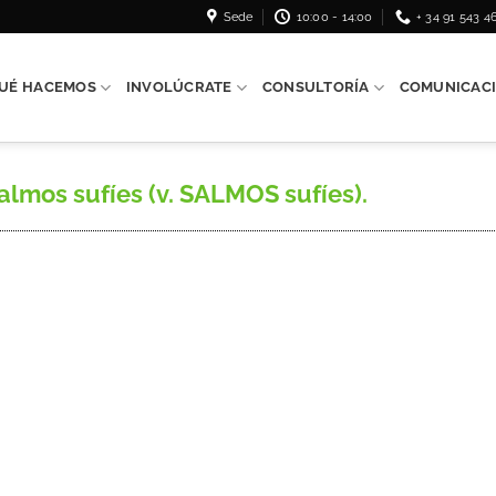
Sede
10:00 - 14:00
+ 34 91 543 4
UÉ HACEMOS
INVOLÚCRATE
CONSULTORÍA
COMUNICAC
lmos sufíes (v. SALMOS sufíes).