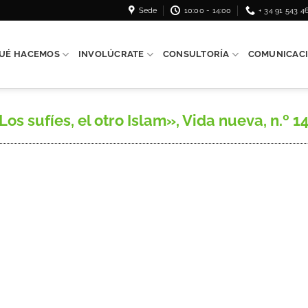
Sede
10:00 - 14:00
+ 34 91 543 4
UÉ HACEMOS
INVOLÚCRATE
CONSULTORÍA
COMUNICAC
 sufíes, el otro Islam», Vida nueva, n.º 14