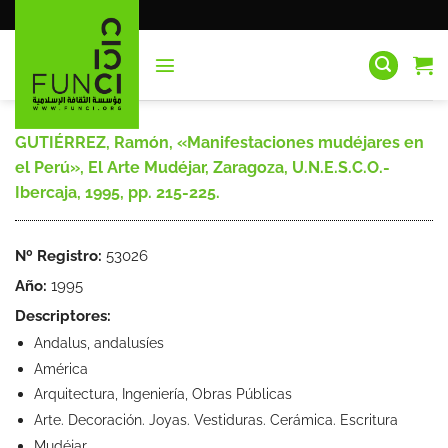
Saltar
al
contenido
GUTIÉRREZ, Ramón, «Manifestaciones mudéjares en
el Perú», El Arte Mudéjar, Zaragoza, U.N.E.S.C.O.-
Ibercaja, 1995, pp. 215-225.
Nº Registro:
53026
Año:
1995
Descriptores:
Andalus, andalusíes
América
Arquitectura, Ingeniería, Obras Públicas
Arte. Decoración. Joyas. Vestiduras. Cerámica. Escritura
Mudéjar