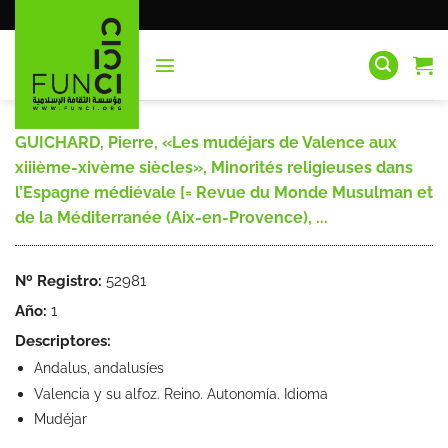
Saltar
al
contenido
GUICHARD, Pierre, «Les mudéjars de Valence aux
xiiième-xivème siècles», Minorités religieuses dans
l’Espagne médiévale [= Revue du Monde Musulman et
de la Méditerranée (Aix-en-Provence), ...
Nº Registro:
52981
Año:
1
Descriptores:
Andalus, andalusíes
Valencia y su alfoz. Reino. Autonomía. Idioma
Mudéjar