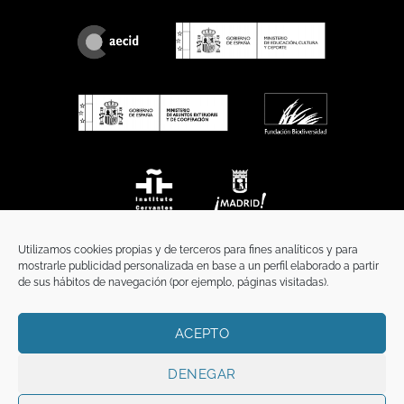
Utilizamos cookies propias y de terceros para fines analíticos y para
mostrarle publicidad personalizada en base a un perfil elaborado a partir
de sus hábitos de navegación (por ejemplo, páginas visitadas).
ACEPTO
INICIO
COMUNICACIÓN
CONTACTO
AVISO LEGAL
POLÍTICA DE PRIVACIDAD
POLÍTICA DE COOKIES
TÉRMINOS Y CONDICIONES
DENEGAR
Copyright 2026 ©
Funci
FUNCI es titular de los derechos de propiedad