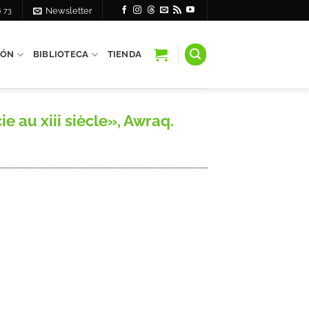
6 73
Newsletter
IÓN
BIBLIOTECA
TIENDA
 au xiii siècle», Awraq.