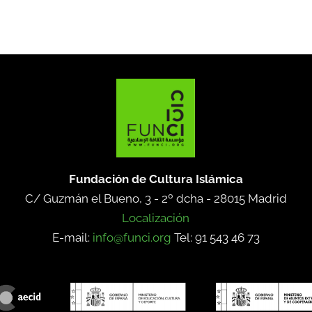
Fundación de Cultura Islámica
C/ Guzmán el Bueno, 3 - 2º dcha -
28015 Madrid
Localización
E-mail:
info@funci.org
Tel: 91 543 46 73