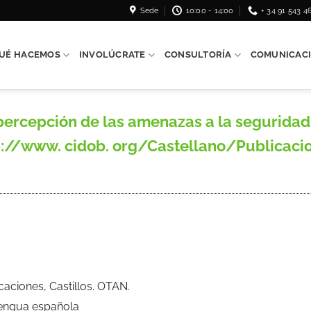
Sede
10:00 - 14:00
+ 34 91 543 4
UÉ HACEMOS
INVOLÚCRATE
CONSULTORÍA
COMUNICAC
 percepción de las amenazas a la seguridad
ttp://www. cidob. org/Castellano/Publicaci
ficaciones, Castillos. OTAN.
Lengua española