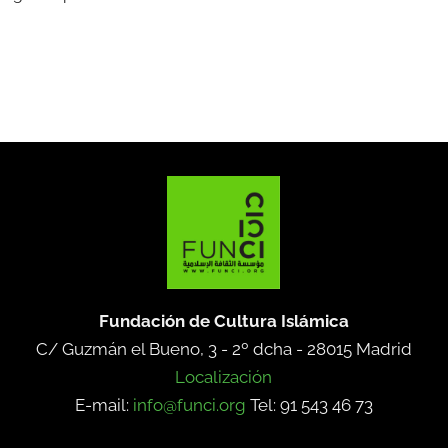
Fundación de Cultura Islámica
C/ Guzmán el Bueno, 3 - 2º dcha -
28015 Madrid
Localización
E-mail:
info@funci.org
Tel: 91 543 46 73