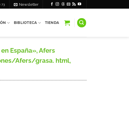
6 73
Newsletter
IÓN
BIBLIOTECA
TIENDA
 en España», Afers
ones/Afers/grasa. html,