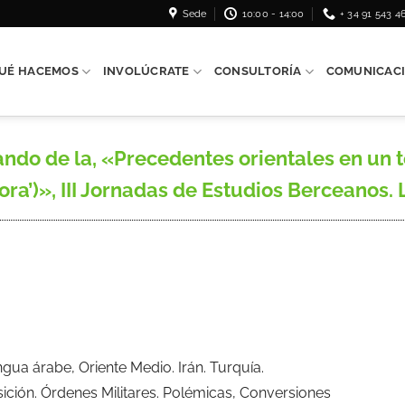
Sede
10:00 - 14:00
+ 34 91 543 4
UÉ HACEMOS
INVOLÚCRATE
CONSULTORÍA
COMUNICAC
 de la, «Precedentes orientales en un te
ra’)», III Jornadas de Estudios Berceanos. L
ua árabe, Oriente Medio. Irán. Turquía.
isición. Órdenes Militares. Polémicas, Conversiones