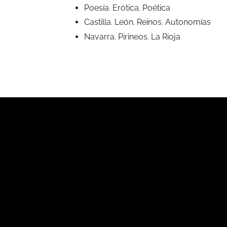
Poesía. Erótica. Poética
Castilla. León. Reinos. Autonomías
Navarra. Pirineos. La Rioja