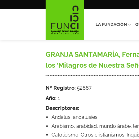
Saltar
al
contenido
LA FUNDACIÓN
Q
GRANJA SANTAMARÍA, Fernando
los ‘Milagros de Nuestra Seño
Nº Registro:
52887
Año:
1
Descriptores:
Andalus, andalusíes
Arabismo, arabidad, mundo árabe, leng
Catolicismo. Otros cristianismos. Inqu