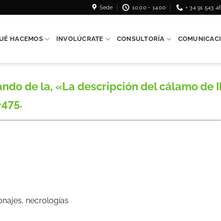
Sede
10:00 - 14:00
+ 34 91 543 4
UÉ HACEMOS
INVOLÚCRATE
CONSULTORÍA
COMUNICAC
 de la, «La descripción del cálamo de Ibn
-475.
onajes, necrologías