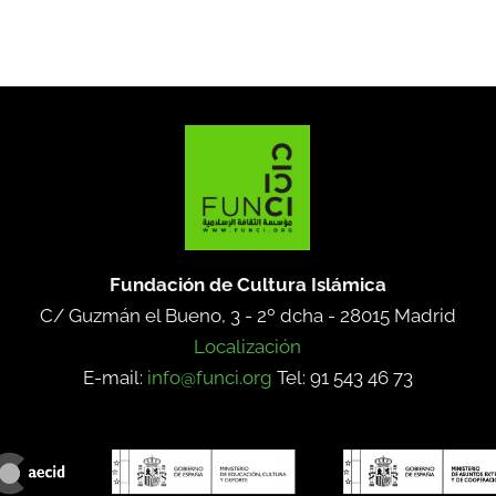
Fundación de Cultura Islámica
C/ Guzmán el Bueno, 3 - 2º dcha -
28015 Madrid
Localización
E-mail:
info@funci.org
Tel: 91 543 46 73