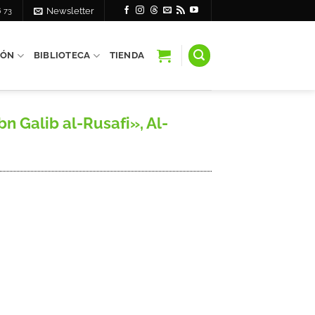
6 73
Newsletter
IÓN
BIBLIOTECA
TIENDA
 Galib al-Rusafi», Al-