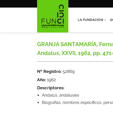
Saltar
al
contenido
LA FUNDACIÓN
Q
GRANJA SANTAMARÍA, Fernando
Andalus, XXVII, 1962, pp. 471
Nº Registro:
52869
Año:
1962
Descriptores:
Andalus, andalusíes
Biografías, nombres específicos, pers