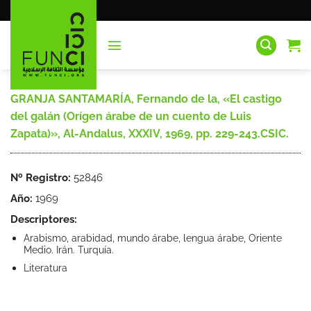
Saltar
al
contenido
GRANJA SANTAMARÍA, Fernando de la, «El castigo
del galán (Orígen árabe de un cuento de Luis
Zapata)», Al-Andalus, XXXIV, 1969, pp. 229-243.CSIC.
Nº Registro:
52846
Año:
1969
Descriptores:
Arabismo, arabidad, mundo árabe, lengua árabe, Oriente
Medio. Irán. Turquía.
Literatura