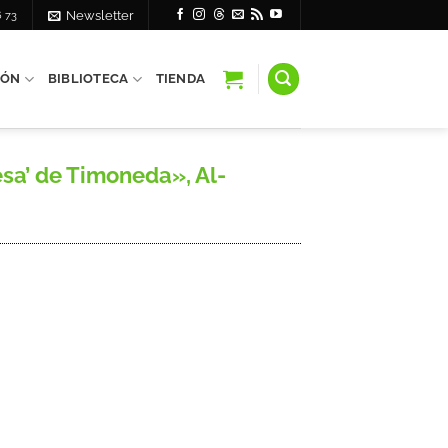
6 73
Newsletter
IÓN
BIBLIOTECA
TIENDA
a’ de Timoneda», Al-