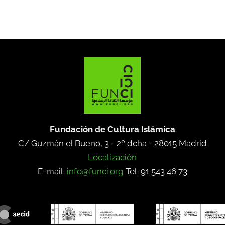
Fundación de Cultura Islámica
C/ Guzmán el Bueno, 3 - 2º dcha -
28015 Madrid
Localización
E-mail:
info@funci.org
Tel: 91 543 46 73