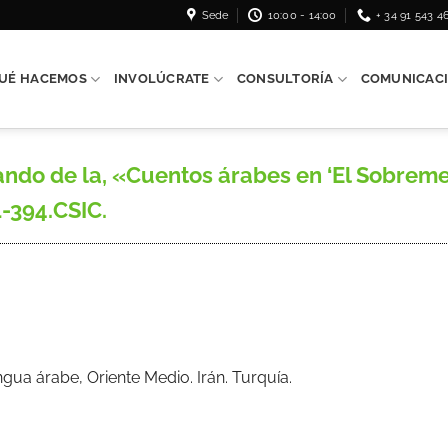
Sede
10:00 - 14:00
+ 34 91 543 4
UÉ HACEMOS
INVOLÚCRATE
CONSULTORÍA
COMUNICAC
o de la, «Cuentos árabes en ‘El Sobremes
1-394.CSIC.
ua árabe, Oriente Medio. Irán. Turquía.